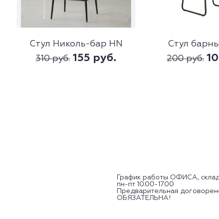
Стул Николь-бар НN
Стул барн
155
руб.
1
310
руб.
200
руб.
График работы ОФИСА, склад
пн-пт 10.00-17.00
Предварительная договорен
ОБЯЗАТЕЛЬНА!
Посмотреть образцы можно п
ул. Притыцкого 62/3,