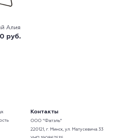
ый Алия
00
руб.
Контакты
а:
ость
ООО "Фатэль"
220121, г. Минск, ул. Матусевича 33
о адресу:
УНП 190867535