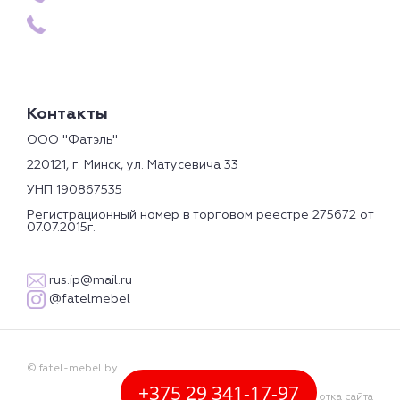
Контакты
ООО "Фатэль"
220121, г. Минск, ул. Матусевича 33
УНП 190867535
Регистрационный номер в торговом реестре 275672 от
07.07.2015г.
rus.ip@mail.ru
@
fatelmebel
© fatel-mebel.by
+375 29 341-17-97
Разработка сайта