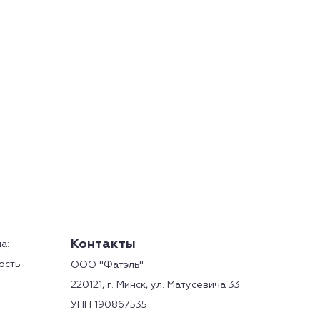
Контакты
а:
ость
ООО "Фатэль"
220121, г. Минск, ул. Матусевича 33
о адресу:
УНП 190867535