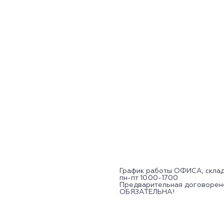
График работы ОФИСА, склад
пн-пт 10.00-17.00
Предварительная договорен
ОБЯЗАТЕЛЬНА!
Посмотреть образцы можно п
ул. Притыцкого 62/3,
ср-пт с 11.00 до 19.00,